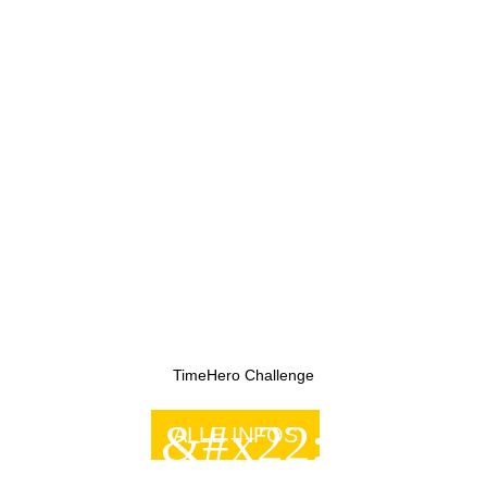
TimeHero Challenge
&#x22;
ALLE INFOS